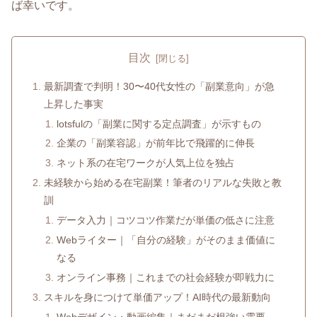
ば幸いです。
目次
最新調査で判明！30〜40代女性の「副業意向」が急
上昇した事実
lotsfulの「副業に関する定点調査」が示すもの
企業の「副業容認」が前年比で飛躍的に伸長
ネット系の在宅ワークが人気上位を独占
未経験から始める在宅副業！筆者のリアルな失敗と教
訓
データ入力｜コツコツ作業だが単価の低さに注意
Webライター｜「自分の経験」がそのまま価値に
なる
オンライン事務｜これまでの社会経験が即戦力に
スキルを身につけて単価アップ！AI時代の最新動向
Webデザイン・動画編集｜まだまだ根強い需要