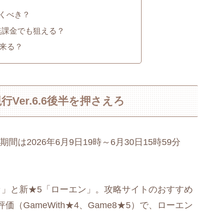
くべき？
無課金でも狙える？
つ来る？
er.6.6後半を押さえろ
は2026年6月9日19時～6月30日15時59分
カ」と新★5「ローエン」。攻略サイトのおすすめ
GameWith★4、Game8★5）で、ローエン