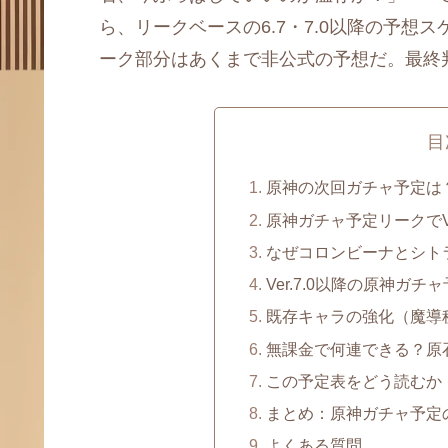
ら、リークベースの6.7・7.0以降の予
ーク部分はあくまで非公式の予想だ。最終
目
原神の次回ガチャ予定は？ま
原神ガチャ予定リークでVe
なぜコロンビーナとシト
Ver.7.0以降の原神ガ
既存キャラの強化（魔導
無課金で何連できる？原
この予定表をどう読むか
まとめ：原神ガチャ予定
よくある質問