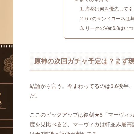
序盤は何を優先して引
6.7のサンドローネは
リークのVer.6.8はい
原神の次回ガチャ予定は？まず現行V
結論から言う。今まわってるのは6.6後半、期間
だ。
ここのピックアップは復刻★5「マーヴィ
度を見比べると、マーヴィカは軒並み最高評価（