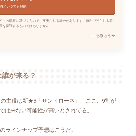
0円／いつでも解約
イトの情報に基づくもので、変更される場合があります。無料で見られる範
果を保証するものではありません。
— 北原 さやか
7は誰が来る？
）の主役は新★5「サンドローネ」。ここ、9割が
.6では来ない可能性が高いとされてる。
7のラインナップ予想はこうだ。