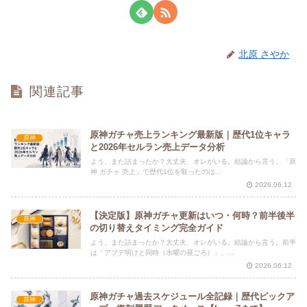
北原 さやか
関連記事
原神ガチャ売上ランキング最新版｜歴代1位キャラ
原神
と2026年セルラン売上データ分析
よう、また詰まったか？大丈夫、オレがいる。結論から言う。「原
神 ガチャ 売上」で歴代1位を取ったのは...
2026.06.12
【決定版】原神ガチャ更新はいつ・何時？前半後半
原神
の切り替えタイミング完全ガイド
よう、また詰まったか？大丈夫、オレがいる。結論から言う。前半
は「アプデ明けと同時（水曜の昼ごろ）」、...
2026.06.12
原神ガチャ過去スケジュール全記録｜歴代ピックア
原神