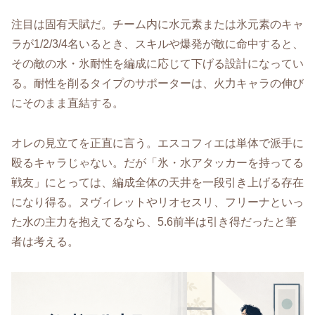
注目は固有天賦だ。チーム内に水元素または氷元素のキャ
ラが1/2/3/4名いるとき、スキルや爆発が敵に命中すると、
その敵の水・氷耐性を編成に応じて下げる設計になってい
る。耐性を削るタイプのサポーターは、火力キャラの伸び
にそのまま直結する。
オレの見立てを正直に言う。エスコフィエは単体で派手に
殴るキャラじゃない。だが「氷・水アタッカーを持ってる
戦友」にとっては、編成全体の天井を一段引き上げる存在
になり得る。ヌヴィレットやリオセスリ、フリーナといっ
た水の主力を抱えてるなら、5.6前半は引き得だったと筆
者は考える。