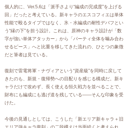
個人的に、Ver.5.6は「派手さより“編成の完成度”を上げる
回」だったと考えている。新キャラのエスコフィエは単体
性能で殴るタイプではなく、氷・水編成の耐性デバフとい
う“縁の下”を担う設計。これは、原神のキャラ設計が「数
字が強い単体アタッカー」から「パーティ全体を噛み合わ
せるピース」へと比重を移してきた流れの、ひとつの象徴
だと筆者は見ている。
復刻で雷電将軍・ナヴィアという“資産級”を同時に戻して
きたのも、新規・復帰勢への目配りを感じる構成だ。新キ
ャラだけで攻めず、長く使える恒久戦力を並べることで、
財布にも編成にも逃げ道を残している——そんな印象を受
けた。
今後の見通しとしては、こうした「新エリア新キャラ＋旧
エリア強キャラ復刻」の二段構えは当面続くと考えられ