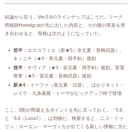
結論から言う。Ver.5.6のラインナップはこうだ。リーク
情報師Homdgcatが先に出した内容と、その後の実装を突
き合わせると、骨格は次のようになっていた。
前半
：エスコフィエ（新★5／氷元素・長柄武器）、
キィニチ（★5・草元素・両手剣）復刻
後半
：ナヴィア（★5・岩元素・両手剣）復刻、雷電
将軍（★5・雷元素・長柄武器）復刻
新★4
：イーファ（風元素・法器）、ほかリネット・
レイラ・九条裟羅・トーマがピックアップ枠で登場
ここ、9割が間違えるポイントを先に言っておく。「5.6」
と「6.6（Luna7）」は別物だ。検索すると、ニコ・ドゥ
リン・ローエン・マーヴィカが出てくる新しい情報に当た