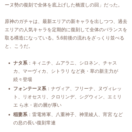
ーヌ勢の復刻で全体を底上げした橋渡しの回」だった。
原神のガチャは、最新エリアの新キャラを出しつつ、過去
エリアの人気キャラを定期的に復刻して全体のバランスを
取る構造になっている。5.6前後の流れをざっくり並べる
と、こうだ。
ナタ系
：キィニチ、ムアラニ、シロネン、チャス
カ、マーヴィカ、シトラリ など炎・草の新主力が
続々登場
フォンテーヌ系
：ナヴィア、フリーナ、ヌヴィレッ
ト、リオセスリ、クロリンデ、シグウィン、エミリ
エ ら水・岩の層が厚い
稲妻系
：雷電将軍、八重神子、神里綾人、宵宮 など
の息の長い復刻常連