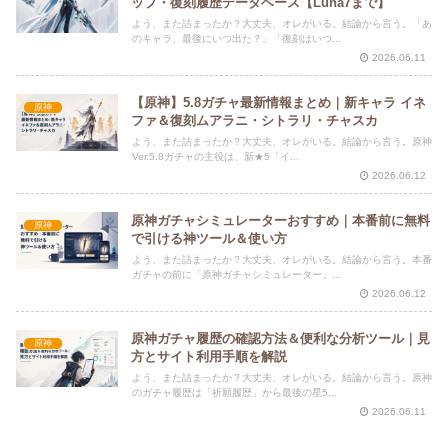
ップ・復刻履歴データベース【Luna7まで】
よう、また詰まったか？大丈夫、オレがいる。結論から言う。「あ
のキャラ、最後にいつ出た？」「復刻はいつ...
2026.06.11
【原神】5.8ガチャ最新情報まとめ｜新キャラ イネ
原神
ファ＆復刻ムアラニ・シトラリ・チャスカ
よう、また詰まったか？大丈夫、オレがいる。結論から言う。原神
Ver.5.8ガチャの主役は、新★5「イ...
2026.06.12
原神ガチャシミュレーターおすすめ｜本番前に無料
原神
で引ける神ツール＆使い方
よう、また詰まったか？大丈夫、オレがいる。結論から言う。本番
ガチャの前に「原神ガチャシミュレーター」...
2026.06.12
原神ガチャ履歴の確認方法＆便利な分析ツール｜見
原神
方とサイト利用手順を解説
よう、また詰まったか？大丈夫、オレがいる。結論から言う。原神
のガチャ履歴は「祈願履歴」から最後の星5...
2026.06.11