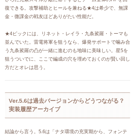
復できる。攻撃補助とヒールを兼ねる★4は希少で、無課
金・微課金の戦友ほどありがたい性能だ。
★4ピックには、リネット・レイラ・九条裟羅・トーマも
並んでいた。雷電将軍を狙うなら、爆発サポートで噛み合
う九条裟羅の凸が一緒に進むのも地味に美味しい。星5を
狙うついでに、ここで編成の穴を埋めておくのが賢い回し
方だとオレは思う。
Ver.5.6は過去バージョンからどうつながる？
実装履歴アーカイブ
結論から言う。5.6は「ナタ環境の充実期から、フォンテ