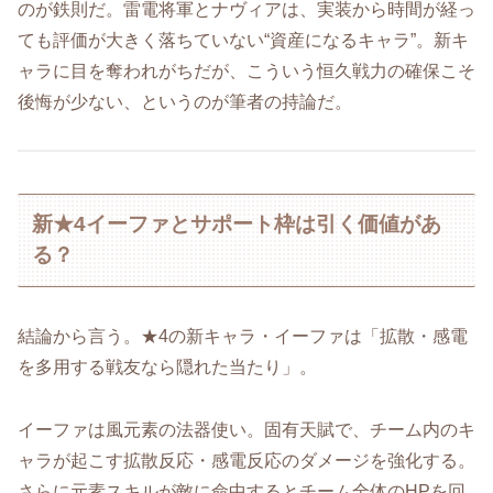
のが鉄則だ。雷電将軍とナヴィアは、実装から時間が経っ
ても評価が大きく落ちていない“資産になるキャラ”。新キ
ャラに目を奪われがちだが、こういう恒久戦力の確保こそ
後悔が少ない、というのが筆者の持論だ。
新★4イーファとサポート枠は引く価値があ
る？
結論から言う。★4の新キャラ・イーファは「拡散・感電
を多用する戦友なら隠れた当たり」。
イーファは風元素の法器使い。固有天賦で、チーム内のキ
ャラが起こす拡散反応・感電反応のダメージを強化する。
さらに元素スキルが敵に命中するとチーム全体のHPを回