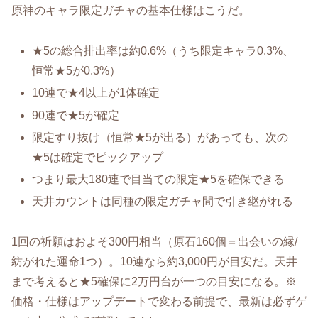
原神のキャラ限定ガチャの基本仕様はこうだ。
★5の総合排出率は約0.6%（うち限定キャラ0.3%、
恒常★5が0.3%）
10連で★4以上が1体確定
90連で★5が確定
限定すり抜け（恒常★5が出る）があっても、次の
★5は確定でピックアップ
つまり最大180連で目当ての限定★5を確保できる
天井カウントは同種の限定ガチャ間で引き継がれる
1回の祈願はおよそ300円相当（原石160個＝出会いの縁/
紡がれた運命1つ）。10連なら約3,000円が目安だ。天井
まで考えると★5確保に2万円台が一つの目安になる。※
価格・仕様はアップデートで変わる前提で、最新は必ずゲ