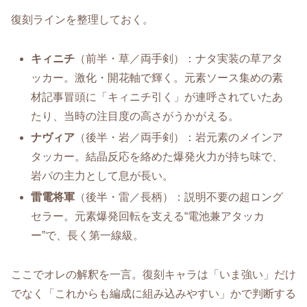
復刻ラインを整理しておく。
キィニチ
（前半・草／両手剣）：ナタ実装の草アタ
ッカー。激化・開花軸で輝く。元素ソース集めの素
材記事冒頭に「キィニチ引く」が連呼されていたあ
たり、当時の注目度の高さがうかがえる。
ナヴィア
（後半・岩／両手剣）：岩元素のメインア
タッカー。結晶反応を絡めた爆発火力が持ち味で、
岩パの主力として息が長い。
雷電将軍
（後半・雷／長柄）：説明不要の超ロング
セラー。元素爆発回転を支える“電池兼アタッカ
ー”で、長く第一線級。
ここでオレの解釈を一言。復刻キャラは「いま強い」だけ
でなく「これからも編成に組み込みやすい」かで判断する