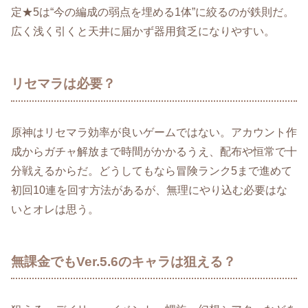
定★5は“今の編成の弱点を埋める1体”に絞るのが鉄則だ。
広く浅く引くと天井に届かず器用貧乏になりやすい。
リセマラは必要？
原神はリセマラ効率が良いゲームではない。アカウント作
成からガチャ解放まで時間がかかるうえ、配布や恒常で十
分戦えるからだ。どうしてもなら冒険ランク5まで進めて
初回10連を回す方法があるが、無理にやり込む必要はな
いとオレは思う。
無課金でもVer.5.6のキャラは狙える？