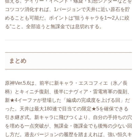
狙える。デイリー・イベント・螺旋・幻想シアターなどを
コツコツ消化すれば、1バージョンで天井に近い原石を貯
めることも可能だ。ポイントは“狙うキャラを1〜2人に絞
る”こと。全部追うと無課金では息切れする。
まとめ
原神Ver.5.6は、前半に新キャラ・エスコフィエ（氷／長
柄）とキィニチ復刻、後半にナヴィア・雷電将軍の復刻、
新★4イーファが登場した「編成の完成度を上げる回」だ
った。天井は最大180連で目当ての限定★5を確保できる
引き継ぎ式。新キャラに飛びつくより、自分の手持ちの穴
を埋める一点突破が、無課金・微課金でも後悔の少ない回
し方だ。過去バージョンの履歴を踏まえれば、強い恒久キ