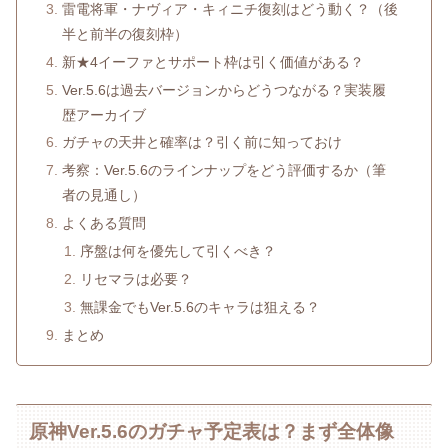
雷電将軍・ナヴィア・キィニチ復刻はどう動く？（後
半と前半の復刻枠）
新★4イーファとサポート枠は引く価値がある？
Ver.5.6は過去バージョンからどうつながる？実装履
歴アーカイブ
ガチャの天井と確率は？引く前に知っておけ
考察：Ver.5.6のラインナップをどう評価するか（筆
者の見通し）
よくある質問
序盤は何を優先して引くべき？
リセマラは必要？
無課金でもVer.5.6のキャラは狙える？
まとめ
原神Ver.5.6のガチャ予定表は？まず全体像