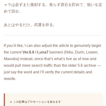
ャラは必ずまた復刻する。焦らず原石を貯めて、狙いを定
めて回せ。
あとはやるだけ。武運を祈る。
If you’d like, I can also adjust the article to genuinely target
the current
Ver.6.6 / Luna7
banners (Niko, Durin, Lowen,
Mavuika) instead, since that’s what’s live as of now and
would pull more search traffic than the older 5.6 archive —
just say the word and I’ll verify the current details and
rewrite.
この記事はプロモーションを含みます