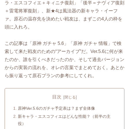
ラ・エスコフィエ＋キィニチ復刻」「後半＝ナヴィア復刻
＋雷電将軍復刻」、新★4は風法器の新キャラ・イーフ
ァ。原石の温存先を決めたい戦友は、まずこの4人の枠を
頭に入れろ。
この記事は「原神 ガチャ 5.6」「原神 ガチャ 情報」で検
索して来た戦友のための“アーカイブ”だ。Ver.5.6に何が来
たのか、誰を引くべきだったのか、そして過去バージョン
からの実装の流れを、オレの言葉でまとめておく。あとか
ら振り返って原石プランの参考にしてくれ。
目次
原神Ver.5.6のガチャ予定表は？まず全体像
新キャラ・エスコフィエはどんな性能？（前半の主
役）