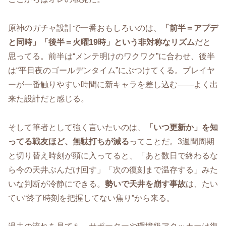
原神のガチャ設計で一番おもしろいのは、
「前半＝アプデ
と同時」「後半＝火曜19時」という非対称なリズム
だと
思ってる。前半は“メンテ明けのワクワク”に合わせ、後半
は“平日夜のゴールデンタイム”にぶつけてくる。プレイヤ
ーが一番触りやすい時間に新キャラを差し込む――よく出
来た設計だと感じる。
そして筆者として強く言いたいのは、
「いつ更新か」を知
ってる戦友ほど、無駄打ちが減る
ってことだ。3週間周期
と切り替え時刻が頭に入ってると、「あと数日で終わるな
ら今の天井ぶんだけ回す」「次の復刻まで温存する」みた
いな判断が冷静にできる。
勢いで天井を崩す事故
は、たい
てい“終了時刻を把握してない焦り”から来る。