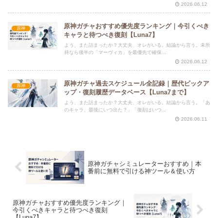
2026.06.12
原神ガチャおすすめ優先度ランキング｜今引くべき
原神
キャラと待つべき復刻【Luna7】
よう、また詰まったか？大丈夫、オレがいる。結論から言う。未所
持なら後半の「マーヴィカ」を最優先で確保...
2026.06.12
原神ガチャ過去スケジュール全記録｜歴代ピックア
原神
ップ・復刻履歴データベース【Luna7まで】
よう、また詰まったか？大丈夫、オレがいる。結論から言う。「あ
のキャラ、最後にいつ出た？」「復刻はいつ...
2026.06.11
原神ガチャシミュレーターおすすめ｜本
番前に無料で引ける神ツール＆使い方
原神ガチャおすすめ優先度ランキング｜
今引くべきキャラと待つべき復刻
【Luna7】