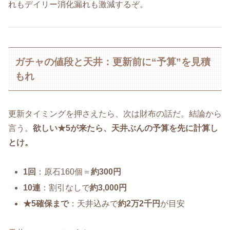
れもデイリー消化漏れも激減するぞ。
ガチャの値段と天井：更新前に“予算”を見積
もれ
更新タイミングを押さえたら、次は財布の話だ。結論から
言う。
欲しい★5が来たら、天井ぶんの予算を先に計算し
とけ。
1回
：原石160個＝
約300円
10連
：割引なしで
約3,000円
★5確保まで
：天井込みで
約2万2千円
が目安