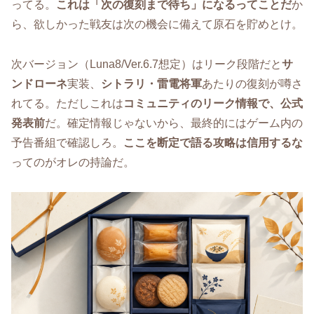
ってる。
これは「次の復刻まで待ち」になるってことだ
か
ら、欲しかった戦友は次の機会に備えて原石を貯めとけ。
次バージョン（Luna8/Ver.6.7想定）はリーク段階だと
サ
ンドローネ
実装、
シトラリ・雷電将軍
あたりの復刻が噂さ
れてる。ただしこれは
コミュニティのリーク情報で、公式
発表前
だ。確定情報じゃないから、最終的にはゲーム内の
予告番組で確認しろ。
ここを断定で語る攻略は信用するな
ってのがオレの持論だ。