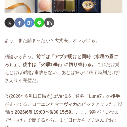
よう、また詰まったか？大丈夫、オレがいる。
結論から言う。
前半は「アプデ明けと同時（水曜の昼ご
ろ）」、後半は「火曜19時」に切り替わる。
これだけ覚
えとけば9割は事故らない。あとは細かい終了時刻だけ押
さえりゃ完璧だ。
今(2026年6月11日時点)はVer.6.6＝通称「Luna7」の
後半
が走ってる。
ローエン
と
マーヴィカ
のピックアップだ。期
間は
2026/6/9 19:00〜6/30 15:59
。ここ、9割が「いつま
でだっけ」で慌てるから、まず日付からブチ込んでおく