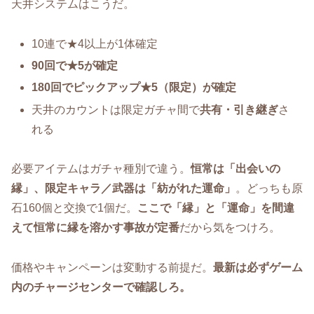
天井システムはこうだ。
10連で★4以上が1体確定
90回で★5が確定
180回でピックアップ★5（限定）が確定
天井のカウントは限定ガチャ間で
共有・引き継ぎ
さ
れる
必要アイテムはガチャ種別で違う。
恒常は「出会いの
縁」、限定キャラ／武器は「紡がれた運命」
。どっちも原
石160個と交換で1個だ。
ここで「縁」と「運命」を間違
えて恒常に縁を溶かす事故が定番
だから気をつけろ。
価格やキャンペーンは変動する前提だ。
最新は必ずゲーム
内のチャージセンターで確認しろ。