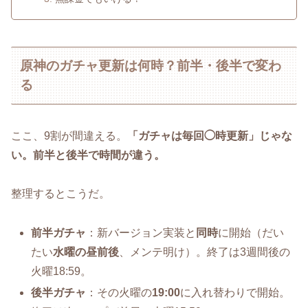
原神のガチャ更新は何時？前半・後半で変わ
る
ここ、9割が間違える。
「ガチャは毎回◯時更新」じゃな
い。前半と後半で時間が違う。
整理するとこうだ。
前半ガチャ
：新バージョン実装と
同時
に開始（だい
たい
水曜の昼前後
、メンテ明け）。終了は3週間後の
火曜18:59。
後半ガチャ
：その火曜の
19:00
に入れ替わりで開始。