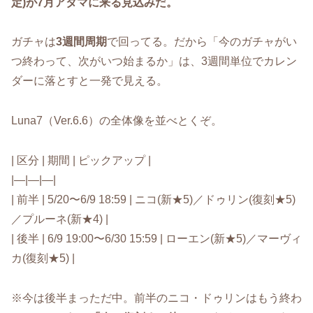
定)が7月アタマに来る見込みだ。
ガチャは
3週間周期
で回ってる。だから「今のガチャがい
つ終わって、次がいつ始まるか」は、3週間単位でカレン
ダーに落とすと一発で見える。
Luna7（Ver.6.6）の全体像を並べとくぞ。
| 区分 | 期間 | ピックアップ |
|—|—|—|
| 前半 | 5/20〜6/9 18:59 | ニコ(新★5)／ドゥリン(復刻★5)
／プルーネ(新★4) |
| 後半 | 6/9 19:00〜6/30 15:59 | ローエン(新★5)／マーヴィ
カ(復刻★5) |
※今は後半まっただ中。前半のニコ・ドゥリンはもう終わ