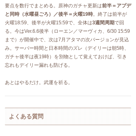
要点を数行でまとめる。原神のガチャ更新は
前半＝アプデ
と同時（水曜昼ごろ）／後半＝火曜19時
。終了は前半が
火曜18:59、後半が火曜15:59で、全体は
3週間周期
で回
る。今はVer.6.6後半（ローエン／マーヴィカ、6/30 15:59
まで）が開催中で、次は7月アタマの次バージョンが見込
み。サーバー時間と日本時間のズレ（デイリーは朝5時、
ガチャ後半は夜19時）を別物として覚えておけば、引き
忘れもデイリー漏れも防げる。
あとはやるだけ。武運を祈る。
よくある質問