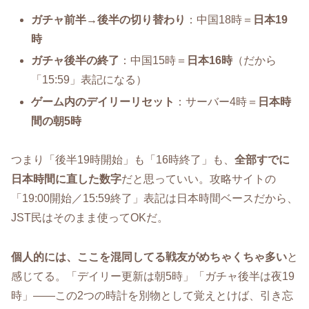
ガチャ前半→後半の切り替わり
：中国18時＝
日本19
時
ガチャ後半の終了
：中国15時＝
日本16時
（だから
「15:59」表記になる）
ゲーム内のデイリーリセット
：サーバー4時＝
日本時
間の朝5時
つまり「後半19時開始」も「16時終了」も、
全部すでに
日本時間に直した数字
だと思っていい。攻略サイトの
「19:00開始／15:59終了」表記は日本時間ベースだから、
JST民はそのまま使ってOKだ。
個人的には、ここを混同してる戦友がめちゃくちゃ多い
と
感じてる。「デイリー更新は朝5時」「ガチャ後半は夜19
時」――この2つの時計を別物として覚えとけば、引き忘