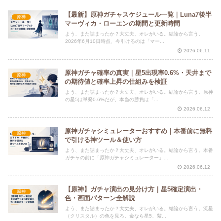
【最新】原神ガチャスケジュール一覧｜Luna7後半
原神
マーヴィカ・ローエンの期間と更新時間
よう、また詰まったか？大丈夫、オレがいる。結論から言う。
2026年6月10日時点、今引けるのは「マー...
2026.06.11
原神ガチャ確率の真実｜星5出現率0.6%・天井まで
原神
の期待値と確率上昇の仕組みを検証
よう、また詰まったか？大丈夫、オレがいる。結論から言う。原神
の星5は単発0.6%だが、本当の勝負は「...
2026.06.12
原神ガチャシミュレーターおすすめ｜本番前に無料
原神
で引ける神ツール＆使い方
よう、また詰まったか？大丈夫、オレがいる。結論から言う。本番
ガチャの前に「原神ガチャシミュレーター」...
2026.06.12
【原神】ガチャ演出の見分け方｜星5確定演出・
原神
色・画面パターン全解説
よう、また詰まったか？大丈夫、オレがいる。結論から言う。流星
（クリスタル）の色を見ろ。金なら星5、紫...