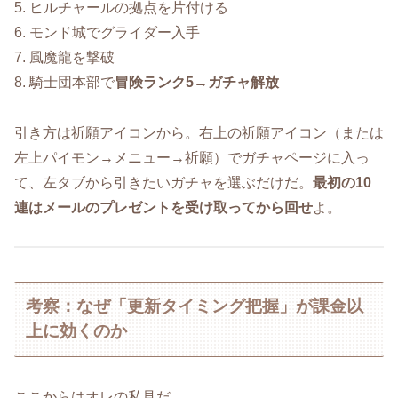
5. ヒルチャールの拠点を片付ける
6. モンド城でグライダー入手
7. 風魔龍を撃破
8. 騎士団本部で
冒険ランク5→ガチャ解放
引き方は祈願アイコンから。右上の祈願アイコン（または
左上パイモン→メニュー→祈願）でガチャページに入っ
て、左タブから引きたいガチャを選ぶだけだ。
最初の10
連はメールのプレゼントを受け取ってから回せ
よ。
考察：なぜ「更新タイミング把握」が課金以
上に効くのか
ここからはオレの私見だ。