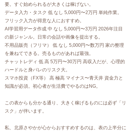
要。すぐ始められるが大きくは稼げない。
データ入力・タスク 低 なし 5,000円〜2万円 単純作業。
フリック入力が得意な人におすすめ。
AI学習用データ作成 中 なし 5,000円〜3万円 2026年注目
の新ジャンル。日常の会話や画像を提出する。
不用品販売（フリマ） 低 なし 5,000円〜数万円 家の整理
を兼ねてできる。売るものがあれば最強。
チャットレディ 低 高 5万円〜30万円 高収入だが、心理的
ハードルと身バレのリスク大。
スマホ投資（FX等） 高 極高 マイナス〜青天井 資金力と
知識が必須。初心者が生活費でやるのはNG。
この表からも分かる通り、大きく稼げるものには必ず「リ
スク」が伴います。
私、北原さやかが心からおすすめするのは、表の上半分に