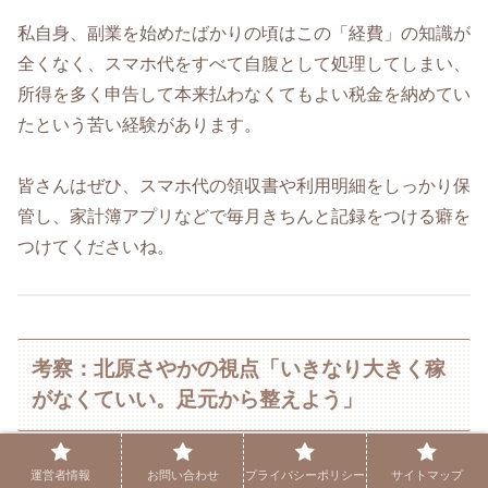
私自身、副業を始めたばかりの頃はこの「経費」の知識が
全くなく、スマホ代をすべて自腹として処理してしまい、
所得を多く申告して本来払わなくてもよい税金を納めてい
たという苦い経験があります。
皆さんはぜひ、スマホ代の領収書や利用明細をしっかり保
管し、家計簿アプリなどで毎月きちんと記録をつける癖を
つけてくださいね。
考察：北原さやかの視点「いきなり大きく稼
がなくていい。足元から整えよう」
運営者情報
お問い合わせ
プライバシーポリシー
サイトマップ
ここからは、長く家計や副業と向き合ってきた私個人の見